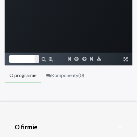
O programie
Komponenty(
0
)
O firmie