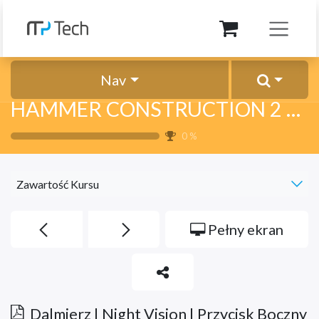
Przejdź do zawartości
Nav
HAMMER CONSTRUCTION 2 THERMAL 5G
0
%
Zawartość Kursu
Pełny ekran
Dalmierz | Night Vision | Przycisk Boczny