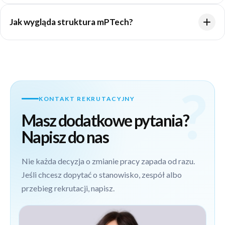
Wielkość zespołu zależy od stanowiska i obszaru, do którego
pracę w mPTech.
Jak wygląda struktura mPTech?
aplikujesz. Szczegółowe informacje o zespole, jego strukturze
oraz sposobie współpracy otrzymasz podczas rozmowy
Działamy w trzech głównych obszarach biznesowych:
rekrutacyjnej.
markach własnych (HAMMER, myPhone i techbite), Private
Label oraz nowych markach – Huslog i Kidnort. Każdy z nich
ma własną strukturę i zespoły specjalistów, które ściśle ze
sobą współpracują. Szczegóły dotyczące działu i zespołu, do
KONTAKT REKRUTACYJNY
którego aplikujesz, poznasz podczas rozmowy rekrutacyjnej.
Masz dodatkowe pytania?
Napisz do nas
Nie każda decyzja o zmianie pracy zapada od razu.
Jeśli chcesz dopytać o stanowisko, zespół albo
przebieg rekrutacji, napisz.