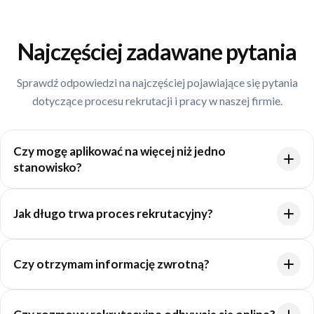
Najczęściej zadawane pytania
Sprawdź odpowiedzi na najczęściej pojawiające się pytania
dotyczące procesu rekrutacji i pracy w naszej firmie.
Czy mogę aplikować na więcej niż jedno
stanowisko?
Tak. Jeśli Twoje doświadczenie odpowiada wymaganiom kilku
Jak długo trwa proces rekrutacyjny?
ofert, możesz przesłać aplikację na każde z interesujących Cię
stanowisk.
Czas trwania procesu zależy od stanowiska i liczby etapów.
Czy otrzymam informację zwrotną?
Staramy się prowadzić rekrutację sprawnie oraz na bieżąco
informować kandydatów o kolejnych krokach.
Tak. Każdy kandydat, który weźmie udział w spotkaniu