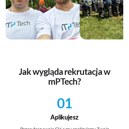
Jak wygląda rekrutacja w
mPTech?
01
Aplikujesz
Przesyłasz swoje CV, a my analizujemy Twoją