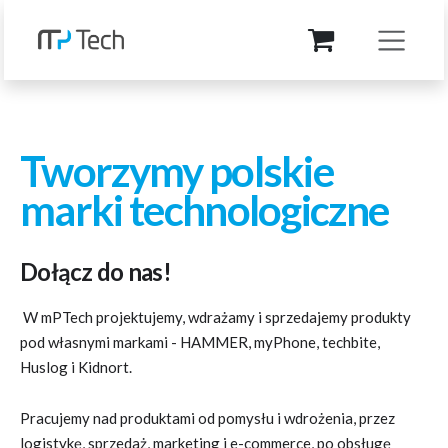
Przejdź do zawartości
Tworzymy polskie
marki technologiczne
Dołącz do nas!
W mPTech projektujemy, wdrażamy i sprzedajemy produkty
pod własnymi markami - HAMMER, myPhone, techbite,
Huslog i Kidnort.
Pracujemy nad produktami od pomysłu i wdrożenia, przez
logistykę, sprzedaż, marketing i e-commerce, po obsługę