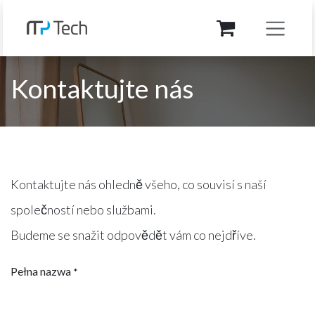
Přejít na obsah
Kontaktujte nás
Kontaktujte nás ohledně všeho, co souvisí s naší
společností nebo službami.
Budeme se snažit odpovědět vám co nejdříve.
Pełna nazwa
*